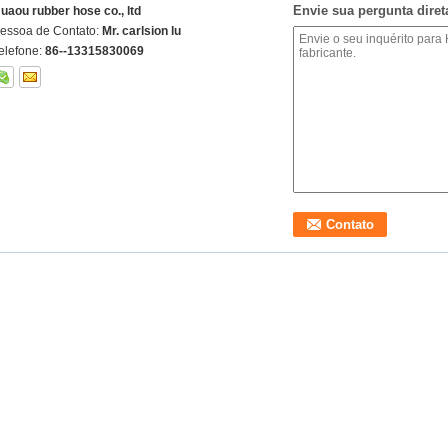
Envie sua pergunta dire
uaou rubber hose co., ltd
essoa de Contato:
Mr. carlsion lu
elefone:
86--13315830069