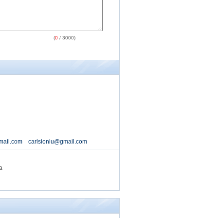
(
0
/ 3000)
mail.com carlsionlu@gmail.com
a