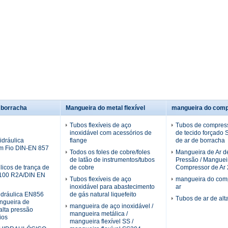
 borracha
Mangueira do metal flexível
mangueira do comp
Tubos flexíveis de aço
Tubos de compress
inoxidável com acessórios de
de tecido forçado
dráulica
flange
de ar de borracha
m Fio DIN-EN 857
Todos os foles de cobre/foles
Mangueira de Ar de
de latão de instrumentos/tubos
Pressão / Manguei
licos de trança de
de cobre
Compressor de Ar 2
100 R2A/DIN EN
Tubos flexíveis de aço
mangueira do com
inoxidável para abastecimento
ar
idráulica EN856
de gás natural liquefeito
Tubos de ar de alt
gueira de
mangueira de aço inoxidável /
alta pressão
mangueira metálica /
ios
mangueira flexível SS /