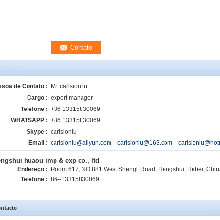
ssoa de Contato :
Mr. carlsion lu
Cargo :
export manager
Telefone :
+86 13315830069
WHATSAPP :
+86 13315830069
Skype :
carlsionlu
Email :
carlsionlu@aliyun.com carlsionlu@163.com carlsionlu@hot
engshui huaou imp & exp co., ltd
Endereço :
Room 617, NO.881 West Shengli Road, Hengshui, Hebei, Chin
Telefone :
86--13315830069
ntacto