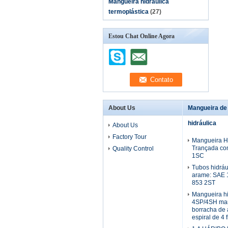
Mangueira hidráulica
termoplástica
(27)
Estou Chat Online Agora
About Us
Mangueira de
hidráulica
About Us
Factory Tour
Mangueira Hi
Trançada co
Quality Control
1SC
Tubos hidráu
arame: SAE 
853 2ST
Mangueira h
4SP/4SH man
borracha de 
espiral de 4 f