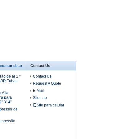
ressor de ar
Contact Us
ão de ar 2 "
Contact Us
 SBR Tubos
Request A Quote
E-Mail
 Alta
ra para
Sitemap
" 3" 4"
Site para celular
pressor de
a pressão