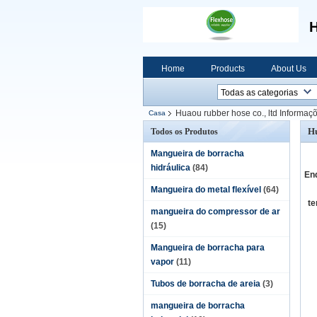
H
Home
Products
About Us
Huaou rubber hose co., ltd Informaç
Casa
Hu
Todos os Produtos
Mangueira de borracha
hidráulica
(84)
En
Mangueira do metal flexível
(64)
te
mangueira do compressor de ar
(15)
Mangueira de borracha para
vapor
(11)
Tubos de borracha de areia
(3)
mangueira de borracha