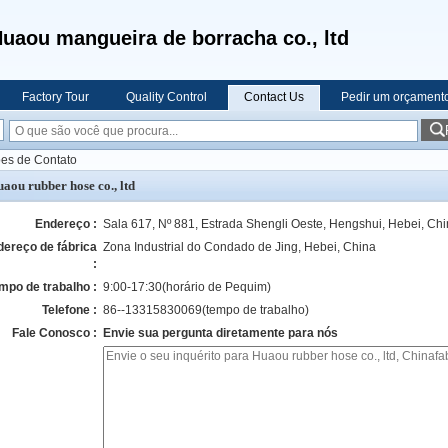
uaou mangueira de borracha co., ltd
Factory Tour
Quality Control
Contact Us
Pedir um orçament
ões de Contato
aou rubber hose co., ltd
Endereço :
Sala 617, Nº 881, Estrada Shengli Oeste, Hengshui, Hebei, Ch
dereço de fábrica
Zona Industrial do Condado de Jing, Hebei, China
:
mpo de trabalho :
9:00-17:30(horário de Pequim)
Telefone :
86--13315830069(tempo de trabalho)
Fale Conosco :
Envie sua pergunta diretamente para nós