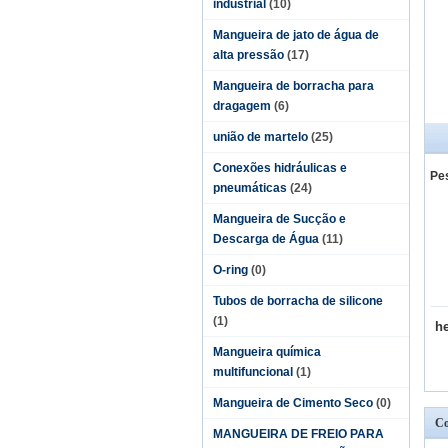
industrial
(10)
Mangueira de jato de água de
alta pressão
(17)
Mangueira de borracha para
dragagem
(6)
união de martelo
(25)
Conexões hidráulicas e
Pe
pneumáticas
(24)
Mangueira de Sucção e
Descarga de Água
(11)
O-ring
(0)
Tubos de borracha de silicone
(1)
h
Mangueira química
multifuncional
(1)
Mangueira de Cimento Seco
(0)
Co
MANGUEIRA DE FREIO PARA