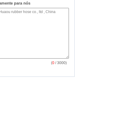
tamente para nós
(
0
/ 3000)