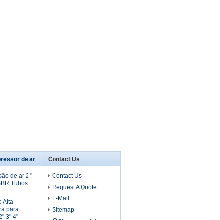
ressor de ar
Contact Us
ão de ar 2 "
Contact Us
 SBR Tubos
Request A Quote
E-Mail
 Alta
ra para
Sitemap
" 3" 4"