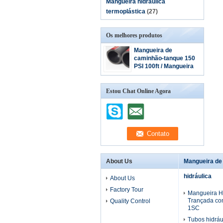
Mangueira hidráulica
termoplástica
(27)
Os melhores produtos
Mangueira de
caminhão-tanque 150
PSI 100ft / Mangueira
de sucção de gasolina /
uso de caminhão-
tanque diesel
Estou Chat Online Agora
About Us
Mangueira de
hidráulica
About Us
Factory Tour
Mangueira Hi
Trançada co
Quality Control
1SC
Tubos hidráu