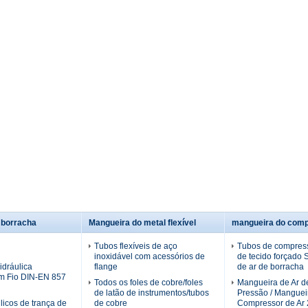
 borracha
Mangueira do metal flexível
mangueira do comp
Tubos flexíveis de aço
Tubos de compress
inoxidável com acessórios de
de tecido forçado
dráulica
flange
de ar de borracha
m Fio DIN-EN 857
Todos os foles de cobre/foles
Mangueira de Ar de
de latão de instrumentos/tubos
Pressão / Manguei
licos de trança de
de cobre
Compressor de Ar 2