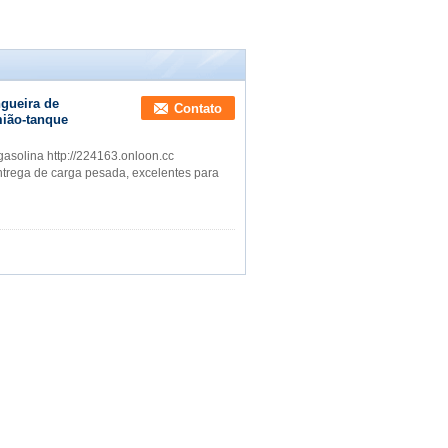
gueira de
Contato
mião-tanque
asolina http://224163.onloon.cc
ntrega de carga pesada, excelentes para