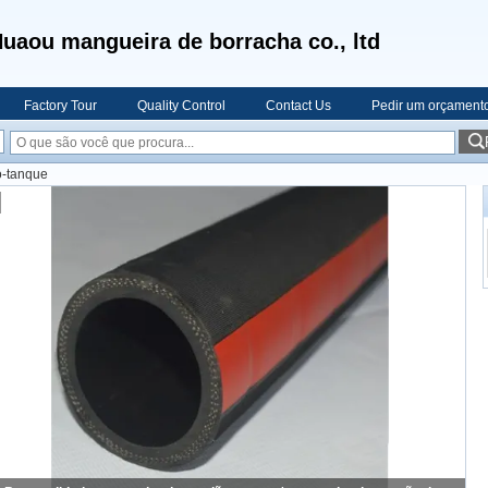
uaou mangueira de borracha co., ltd
Factory Tour
Quality Control
Contact Us
Pedir um orçament
o-tanque