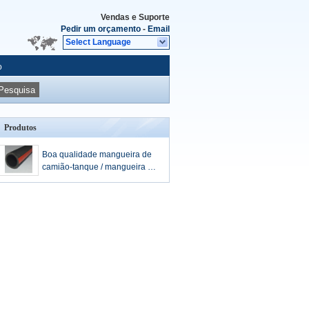
Vendas e Suporte
Pedir um orçamento
-
Email
Select Language
o
Pesquisa
Produtos
Boa qualidade mangueira de
camião-tanque / mangueira de
sucção de gasolina /
mangueira de sucção de
camião-tanque diesel