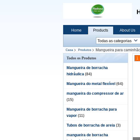
H
Home
Products
About Us
Mangueira para caminhã
Casa
Produtos
Todos os Produtos
1
Mangueira de borracha
hidráulica
(84)
Mangueira do metal flexível
(64)
mangueira do compressor de ar
(15)
Mangueira de borracha para
vapor
(11)
Tubos de borracha de areia
(3)
mangueira de borracha