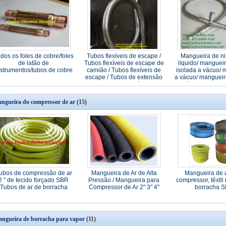
dos os foles de cobre/foles
Tubos flexíveis de escape /
Mangueira de ni
de latão de
Tubos flexíveis de escape de
líquido/ mangueir
nstrumentos/tubos de cobre
camião / Tubos flexíveis de
isolada a vácuo/ 
escape / Tubos de extensão
a vácuo/ mangueir
de aço inoxidável
flexível/ manguei
ngueira do compressor de ar
(15)
ubos de compressão de ar
Mangueira de Ar de Alta
Mangueira de 
2 " de tecido forçado SBR
Pressão / Mangueira para
compressor, têxtil
Tubos de ar de borracha
Compressor de Ar 2" 3" 4"
borracha 
ngueira de borracha para vapor
(11)