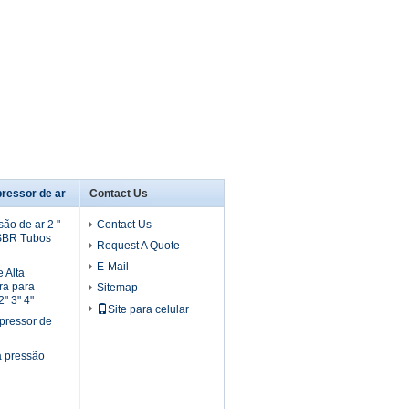
ressor de ar
Contact Us
ão de ar 2 "
Contact Us
 SBR Tubos
Request A Quote
E-Mail
 Alta
ra para
Sitemap
" 3" 4"
Site para celular
pressor de
a pressão