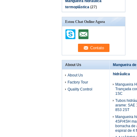
Mangueira hidráulica
termoplástica
(27)
Estou Chat Online Agora
About Us
Mangueira de
hidráulica
About Us
Factory Tour
Mangueira Hi
Trançada co
Quality Control
1SC
Tubos hidráu
arame: SAE 
853 2ST
Mangueira h
4SP/4SH man
borracha de 
espiral de 4 f