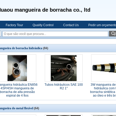
uaou mangueira de borracha co., ltd
Factory Tour
Quality Control
Contact Us
Pedir um orçament
ngueira de borracha hidráulica
(84)
angueira hidráulica EN856
Tubos hidráulicos SAE 100
3W mangueira de
4SP/4SH mangueira de
R2 1"
hidráulica com 
borracha de alta pressão
borracha sintética
espiral de 4 fios
ao óleo e três b
arame de aço d
resistênc
ngueira do metal flexível
(64)