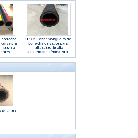
e borracha
EPDM Cobrir mangueira de
 curvatura
borracha de vapor para
limpeza a
aplicações de alta
ientes
temperatura Fêmea NPT
s
Fittings extremidades -20 A
180 C Temperatura
 de areia