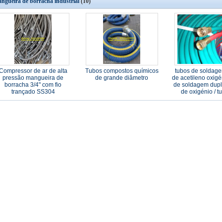
ngueira de borracha industrial
(10)
Compressor de ar de alta
Tubos compostos químicos
tubos de soldag
pressão mangueira de
de grande diâmetro
de acetileno oxigé
borracha 3/4" com fio
de soldagem duplo
trançado SS304
de oxigénio / t
acetileno / tu
soldage