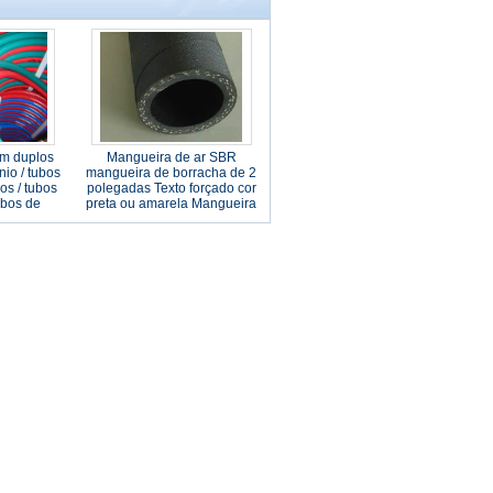
em duplos
Mangueira de ar SBR
nio / tubos
mangueira de borracha de 2
s / tubos
polegadas Texto forçado cor
ubos de
preta ou amarela Mangueira
bos de
de ar
m