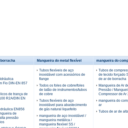
 borracha
Mangueira do metal flexível
mangueira do comp
Tubos flexíveis de aço
Tubos de compress
inoxidável com acessórios de
de tecido forçado
dráulica
flange
de ar de borracha
m Fio DIN-EN 857
Todos os foles de cobre/foles
Mangueira de Ar de
de latão de instrumentos/tubos
Pressão / Manguei
licos de trança de
de cobre
Compressor de Ar 2
100 R2A/DIN EN
Tubos flexíveis de aço
mangueira do com
inoxidável para abastecimento
ar
idráulica EN856
de gás natural liquefeito
Tubos de ar de alt
gueira de
mangueira de aço inoxidável /
alta pressão
mangueira metálica /
ios
mangueira flexível SS /