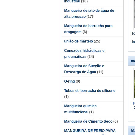
industrial
(10)
Mangueira de jato de água de
alta pressão
(17)
Mangueira de borracha para
dragagem
(6)
To
união de martelo
(25)
i
Conexões hidráulicas e
pneumáticas
(24)
ma
Mangueira de Sucção e
Descarga de Água
(11)
O-ring
(0)
Tubos de borracha de silicone
(1)
T
Mangueira química
multifuncional
(1)
Mangueira de Cimento Seco
(0)
MANGUEIRA DE FREIO PARA
Ma