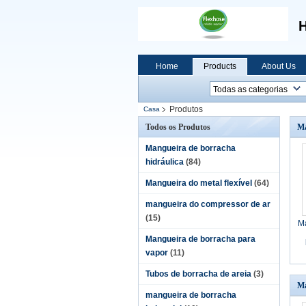
H
Home
Products
About Us
Produtos
Casa
Todos os Produtos
Ma
Mangueira de borracha
hidráulica
(84)
Mangueira do metal flexível
(64)
mangueira do compressor de ar
(15)
M
Mangueira de borracha para
vapor
(11)
Tubos de borracha de areia
(3)
Ma
mangueira de borracha