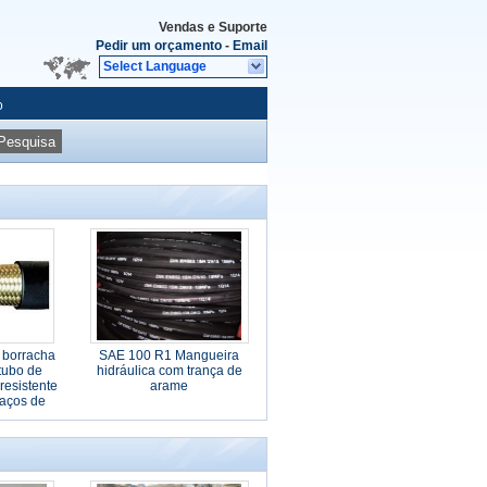
Vendas e Suporte
Pedir um orçamento
-
Email
Select Language
o
Pesquisa
 borracha
SAE 100 R1 Mangueira
tubo de
hidráulica com trança de
 resistente
arame
raços de
e alta
ia