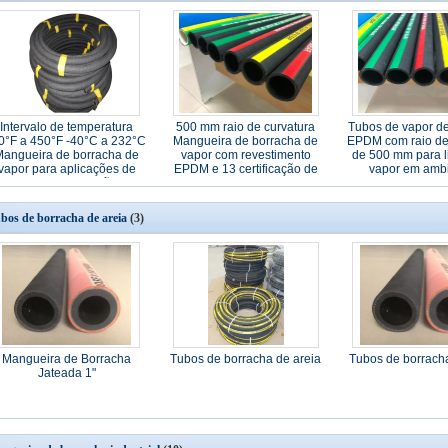
Intervalo de temperatura
500 mm raio de curvatura
Tubos de vapor d
0°F a 450°F -40°C a 232°C
Mangueira de borracha de
EPDM com raio de
Mangueira de borracha de
vapor com revestimento
de 500 mm para 
vapor para aplicações de
EPDM e 13 certificação de
vapor em amb
vapor sob pressão
segurança
industriai
bos de borracha de areia
(3)
Mangueira de Borracha
Tubos de borracha de areia
Tubos de borracha
Jateada 1"