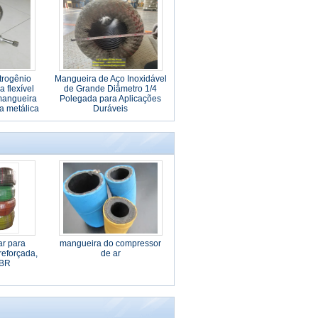
trogênio
Mangueira de Aço Inoxidável
a flexível
de Grande Diâmetro 1/4
mangueira
Polegada para Aplicações
a metálica
Duráveis
ra de GNL
ar para
mangueira do compressor
 reforçada,
de ar
SBR