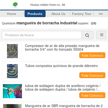
Huaou rubber hose co., ltd
Home
Products
About Us
Factory Tour
>>
mangueira de borracha industrial
Qualidade
supplier.
(10)
Compressor de ar de alta pressão mangueira de
borracha 3/4" com fio trançado SS304
Fale Conosco
Tubos compostos químicos de grande diâmetro
Fale Conosco
tubos de soldagem duplos de acetileno oxigénio /
tubos de soldagem duplos / tubos de oxigénio /
tubos de acetileno / tubos de soldagem
Fale Conosco
Mangueira de ar SBR mangueira de borracha de 2