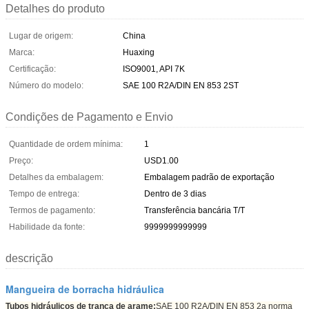
Detalhes do produto
Lugar de origem:
China
Marca:
Huaxing
Certificação:
ISO9001, API 7K
Número do modelo:
SAE 100 R2A/DIN EN 853 2ST
Condições de Pagamento e Envio
Quantidade de ordem mínima:
1
Preço:
USD1.00
Detalhes da embalagem:
Embalagem padrão de exportação
Tempo de entrega:
Dentro de 3 dias
Termos de pagamento:
Transferência bancária T/T
Habilidade da fonte:
9999999999999
descrição
Mangueira de borracha hidráulica
Tubos hidráulicos de trança de arame:
SAE 100 R2A/DIN EN 853 2a norma