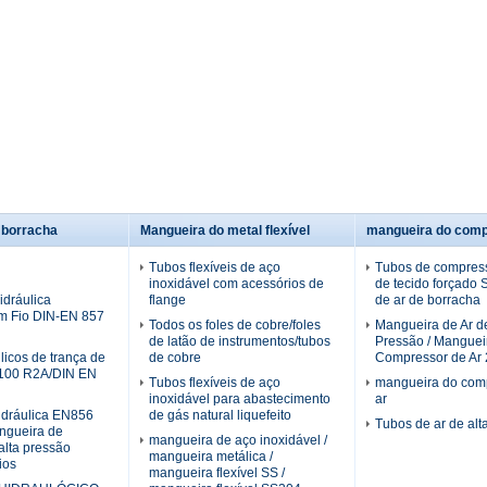
 borracha
Mangueira do metal flexível
mangueira do comp
Tubos flexíveis de aço
Tubos de compress
inoxidável com acessórios de
de tecido forçado
dráulica
flange
de ar de borracha
m Fio DIN-EN 857
Todos os foles de cobre/foles
Mangueira de Ar de
de latão de instrumentos/tubos
Pressão / Manguei
licos de trança de
de cobre
Compressor de Ar 2
100 R2A/DIN EN
Tubos flexíveis de aço
mangueira do com
inoxidável para abastecimento
ar
idráulica EN856
de gás natural liquefeito
Tubos de ar de alt
gueira de
mangueira de aço inoxidável /
alta pressão
mangueira metálica /
ios
mangueira flexível SS /