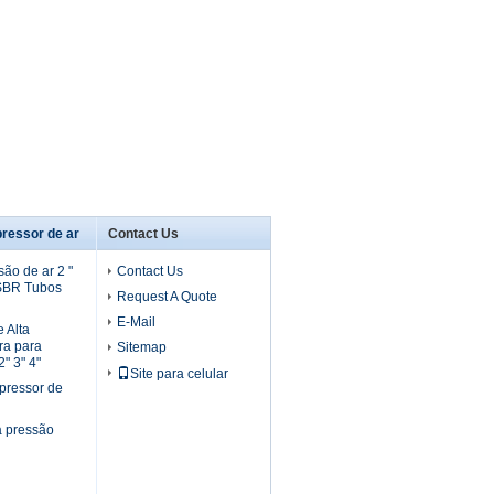
ressor de ar
Contact Us
ão de ar 2 "
Contact Us
 SBR Tubos
Request A Quote
E-Mail
 Alta
ra para
Sitemap
" 3" 4"
Site para celular
pressor de
a pressão