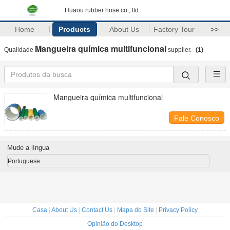
Huaou rubber hose co., ltd
Home
Products
About Us
Factory Tour
>>
Mangueira química multifuncional
Qualidade
supplier.
(1)
Mangueira química multifuncional
Fale Conosco
Mude a língua
Portuguese
Casa
|
About Us
|
Contact Us
|
Mapa do Site
|
Privacy Policy
Opinião do Desktop