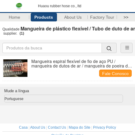
Huaou rubber hose co., ltd
Home
Products
About Us
Factory Tour
>>
Mangueira de plástico flexível / Tubo de duto de ar
Qualidade
supplier.
(1)
Mangueira espiral flexível de fio de aço PU /
mangueira de dutos de ar / mangueira de poeira de
plástico flexível
Fale Conosco
Mude a língua
Portuguese
Casa
|
About Us
|
Contact Us
|
Mapa do Site
|
Privacy Policy