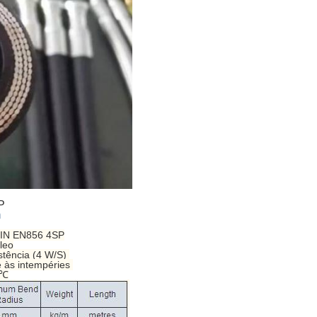
P
m
N EN856 4SP
leo
istência (4 W/S)
e às intempéries
 ℃