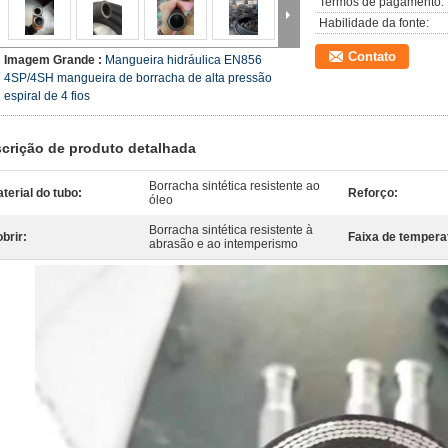
Termos de pagamento:
Habilidade da fonte:
Contato
Imagem Grande :
Mangueira hidráulica EN856
4SP/4SH mangueira de borracha de alta pressão
espiral de 4 fios
crição de produto detalhada
Borracha sintética resistente ao
terial do tubo:
Reforço:
óleo
Borracha sintética resistente à
brir:
Faixa de tempera
abrasão e ao intemperismo