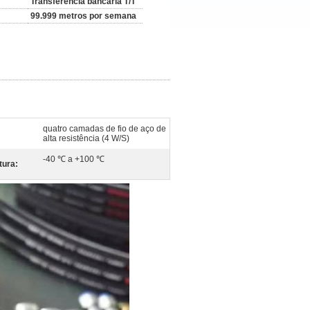
Transferência bancária T/T
99.999 metros por semana
quatro camadas de fio de aço de
alta resistência (4 W/S)
-40 ℃ a +100 ℃
tura: