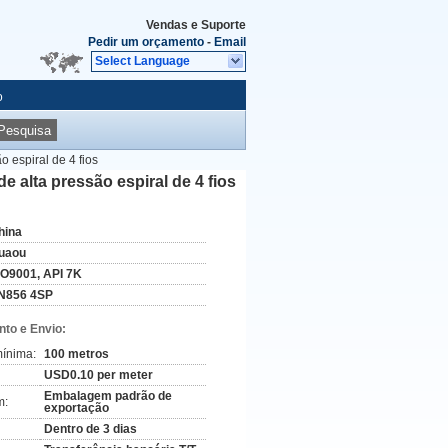
Vendas e Suporte
Pedir um orçamento
-
Email
Select Language
o
Pesquisa
 espiral de 4 fios
alta pressão espiral de 4 fios
hina
uaou
SO9001, API 7K
N856 4SP
to e Envio:
ínima:
100 metros
USD0.10 per meter
Embalagem padrão de
m:
exportação
Dentro de 3 dias