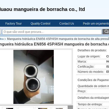
uaou mangueira de borracha co., ltd
Factory Tour
Quality Control
Contact Us
Pedir um orçament
Mangueira hidráulica EN856 4SP/4SH mangueira de borracha de alta pressão
lica
gueira hidráulica EN856 4SP/4SH mangueira de borracha de 
Detalhes do produto:
Lugar de origem:
C
Marca:
H
Certificação:
I
Número do modelo:
E
Condições de Pagamen
Quantidade de ordem m
Preço:
Detalhes da embalage
Tempo de entrega: