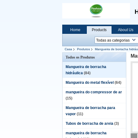
H
Home
Products
About Us
Casa
Produtos
Mangueira de borracha hidráu
Man
Todos os Produtos
Mangueira de borracha
hidráulica
(84)
Mangueira do metal flexível
(64)
mangueira do compressor de ar
(15)
Mangueira de borracha para
vapor
(11)
Tubos de borracha de areia
(3)
mangueira de borracha