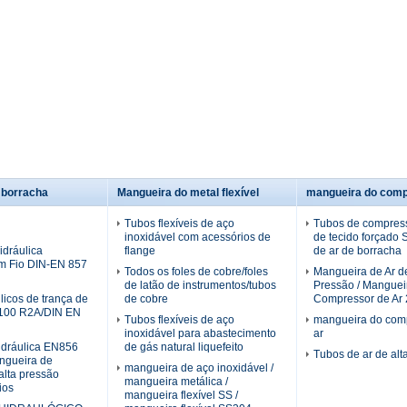
 borracha
Mangueira do metal flexível
mangueira do comp
Tubos flexíveis de aço
Tubos de compress
inoxidável com acessórios de
de tecido forçado
dráulica
flange
de ar de borracha
m Fio DIN-EN 857
Todos os foles de cobre/foles
Mangueira de Ar de
de latão de instrumentos/tubos
Pressão / Manguei
licos de trança de
de cobre
Compressor de Ar 2
100 R2A/DIN EN
Tubos flexíveis de aço
mangueira do com
inoxidável para abastecimento
ar
idráulica EN856
de gás natural liquefeito
Tubos de ar de alt
gueira de
mangueira de aço inoxidável /
alta pressão
mangueira metálica /
ios
mangueira flexível SS /