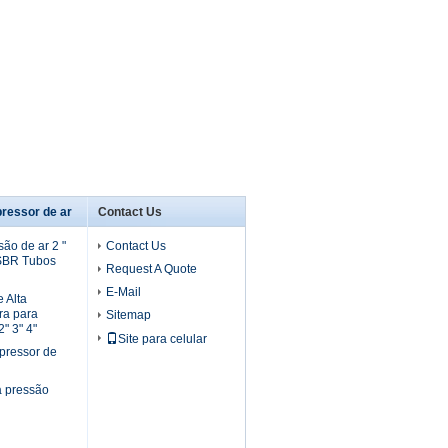
ressor de ar
Contact Us
ão de ar 2 "
Contact Us
 SBR Tubos
Request A Quote
E-Mail
 Alta
ra para
Sitemap
" 3" 4"
Site para celular
pressor de
a pressão