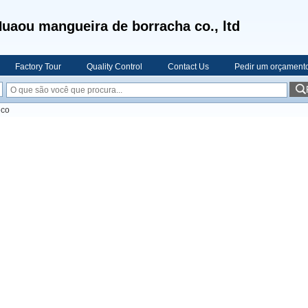
uaou mangueira de borracha co., ltd
Factory Tour
Quality Control
Contact Us
Pedir um orçament
eco