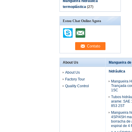
Mangueira hidráulica
termoplástica
(27)
Estou Chat Online Agora
About Us
Mangueira de
hidráulica
About Us
Factory Tour
Mangueira Hi
Trançada co
Quality Control
1SC
Tubos hidráu
arame: SAE 
853 2ST
Mangueira h
4SP/4SH man
borracha de 
espiral de 4 f