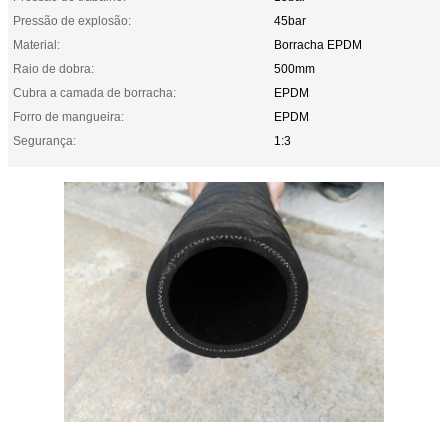
Pressão de explosão:
45bar
Material:
Borracha EPDM
Raio de dobra:
500mm
Cubra a camada de borracha:
EPDM
Forro de mangueira:
EPDM
Segurança:
1:3