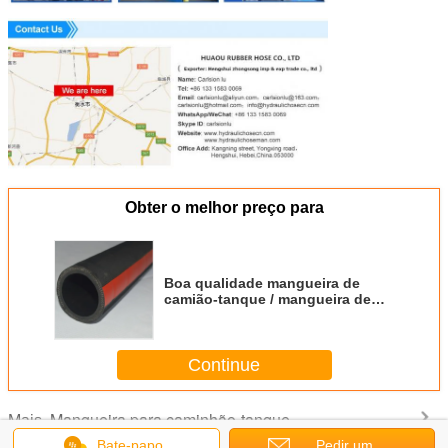
Obter o melhor preço para
Boa qualidade mangueira de
camião-tanque / mangueira de
sucção de gasolina / mangueira
de sucção de camião-tanque
diesel
Continue
Mangueira para caminhão-tanque
Mais
Bate-papo
Pedir um