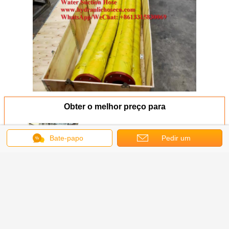
Obter o melhor preço para
Bate-papo
Pedir um
Sucção de água e mangueira de
entrega / mangueira de água /
orçamento
mangueira de sucção
Continue
Mangueira de Sucção e Descarga de Água
Mais