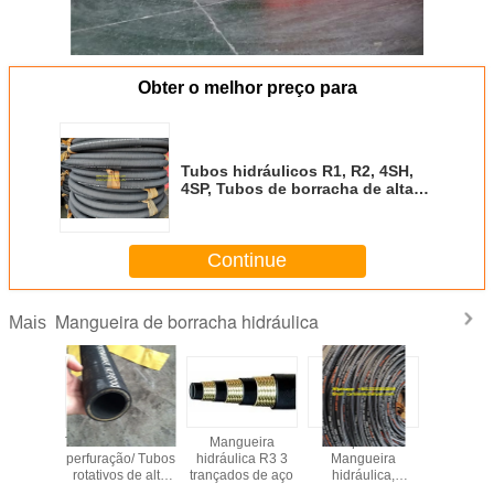
Obter o melhor preço para
Tubos hidráulicos R1, R2, 4SH,
4SP, Tubos de borracha de alta
pressão
Continue
Mangueira de borracha hidráulica
Mais
 para
Tubos rotativos de
Mangueira
Capa lisa
Mangu
ores de
perfuração/ Tubos
hidráulica R3 3
Mangueira
hidráulic
o de pó
rotativos de alta
trançados de aço
hidráulica,
4SP/
N Tubos
pressão/ Tubos
R13,4SP, 4SH,
manguei