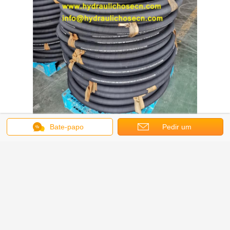
Bate-papo
Pedir um
orçamento
Obter o melhor preço para
Tubos de borracha hidráulica R1,
R2, 4SH, 4SP, Tubos de borracha
de alta pressão, Tubos de
borracha