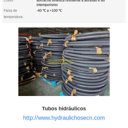
Cobrir:
Borracha sintética resistente à abrasão e ao
intemperismo
Faixa de
-40 ℃ a +100 ℃
temperatura:
Tubos hidráulicos
http://www.hydraulichosecn.com