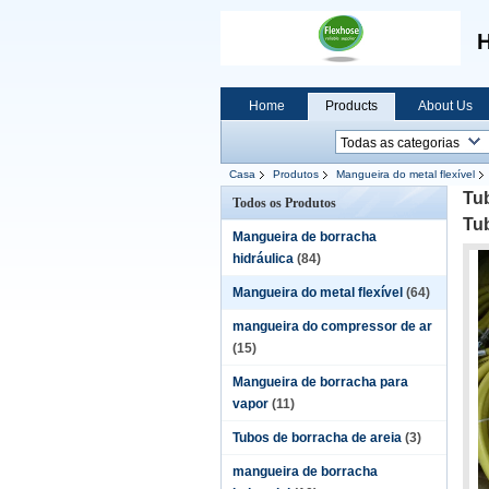
H
Home
Products
About Us
Casa
Produtos
Mangueira do metal flexível
Tub
Todos os Produtos
Tu
Mangueira de borracha
hidráulica
(84)
Mangueira do metal flexível
(64)
mangueira do compressor de ar
(15)
Mangueira de borracha para
vapor
(11)
Tubos de borracha de areia
(3)
mangueira de borracha