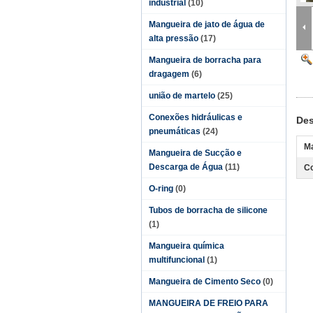
industrial
(10)
Mangueira de jato de água de
alta pressão
(17)
Mangueira de borracha para
dragagem
(6)
união de martelo
(25)
Conexões hidráulicas e
Des
pneumáticas
(24)
Ma
Mangueira de Sucção e
Descarga de Água
(11)
C
O-ring
(0)
Tubos de borracha de silicone
(1)
Mangueira química
multifuncional
(1)
Mangueira de Cimento Seco
(0)
MANGUEIRA DE FREIO PARA