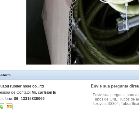
ntacto
Envie sua pergunta dire
uaou rubber hose co., ltd
essoa de Contato:
Mr. carlsion lu
elefone:
86--13315830069