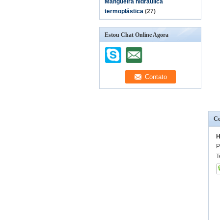
Mangueira hidráulica
termoplástica
(27)
Estou Chat Online Agora
Co
H
P
T