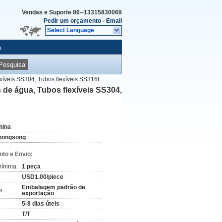
Vendas e Suporte
86--13315830069
Pedir um orçamento
-
Email
Select Language
o
Pesquisa
xíveis SS304, Tubos flexíveis SS316L
de água, Tubos flexíveis SS304,
hina
hongsong
to e Envio:
ínima:
1 peça
USD1.00/piece
Embalagem padrão de
m:
exportação
5-8 dias úteis
T/T