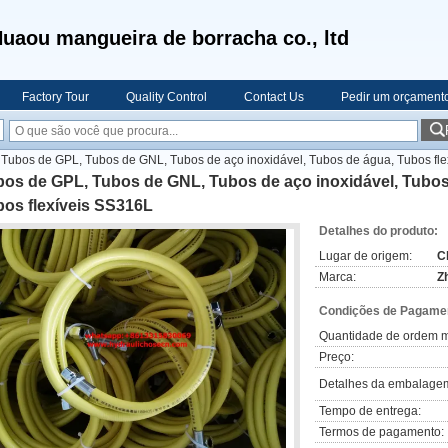
uaou mangueira de borracha co., ltd
Factory Tour
Quality Control
Contact Us
Pedir um orçament
Tubos de GPL, Tubos de GNL, Tubos de aço inoxidável, Tubos de água, Tubos fle
os de GPL, Tubos de GNL, Tubos de aço inoxidável, Tubos 
bos flexíveis SS316L
Detalhes do produto:
Lugar de origem:
C
Marca:
Z
Condições de Pagamen
Quantidade de ordem m
Preço:
Detalhes da embalage
Tempo de entrega:
Termos de pagamento: