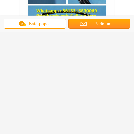
Bate-papo
Pedir um
orçamento
Obter o melhor preço para
Experimente os Benefícios de
uma Mangueira Hidráulica de
Termoplástico Durável para
Necessidades UHP
Continue
Mangueira hidráulica termoplástica
Mais