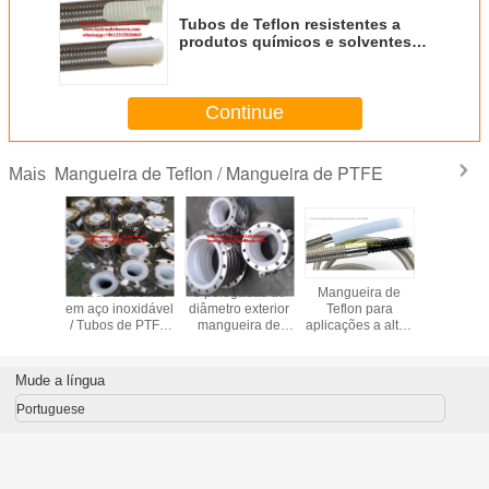
Tubos de Teflon resistentes a
produtos químicos e solventes /
Tubos de PTFE em branco com
opções de comprimento
personalizáveis
Continue
Mangueira de Teflon / Mangueira de PTFE
Mais
de PTFE
Tubos de Teflão
6 polegadas de
Mangueira de
Tubos cor
sporte de
em aço inoxidável
diâmetro exterior
Teflon para
de aço ino
ntos e
/ Tubos de PTFE
mangueira de
aplicações a altas
de PTF
com fios
para resistência
teflon para
temperaturas
borbul
ça SS304
química Todos os
necessidades
Mangueira de
revestime
produtos químicos
aeroespaciais
PTFE com
PTFE / 
Mude a língua
e solventes
duradoura
desempenho
corruga
quimicamente
superior
PTFE anu
Portuguese
inertes
tubos cor
de PTF
espir