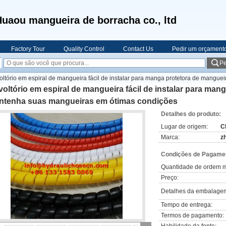
uaou mangueira de borracha co., ltd
Factory Tour
Quality Control
Contact Us
Pedir um orçament
Pe
oltório em espiral de mangueira fácil de instalar para manga protetora de mangu
oltório em espiral de mangueira fácil de instalar para man
ntenha suas mangueiras em ótimas condições
Detalhes do produto:
Lugar de origem:
C
Marca:
z
Condições de Pagamen
Quantidade de ordem m
Preço:
Detalhes da embalage
Tempo de entrega:
Termos de pagamento: