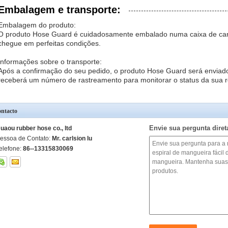
Embalagem e transporte:
Embalagem do produto:
O produto Hose Guard é cuidadosamente embalado numa caixa de cart
chegue em perfeitas condições.
Informações sobre o transporte:
Após a confirmação do seu pedido, o produto Hose Guard será enviado
receberá um número de rastreamento para monitorar o status da sua 
ntacto
Envie sua pergunta dire
uaou rubber hose co., ltd
essoa de Contato:
Mr. carlsion lu
elefone:
86--13315830069