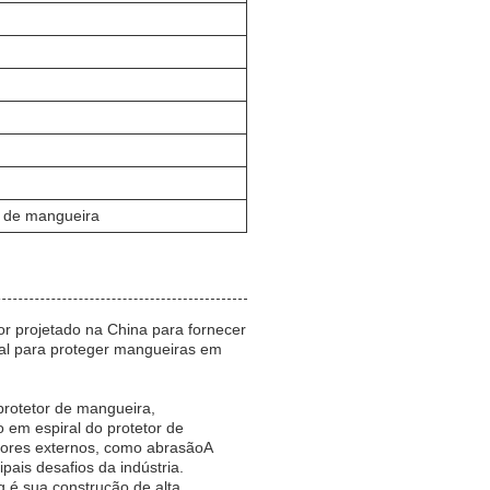
r de mangueira
r projetado na China para fornecer
eal para proteger mangueiras em
protetor de mangueira,
 em espiral do protetor de
tores externos, como abrasãoA
pais desafios da indústria.
g é sua construção de alta