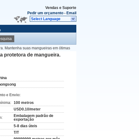
Vendas e Suporte
Pedir um orçamento
-
Email
Select Language
o
squisa
eira. Mantenha suas mangueiras em ótimas
ga protetora de mangueira.
hina
hongsong
to e Envio:
ínima:
100 metros
USD0.10/meter
Embalagem padrão de
m:
exportação
5-8 dias úteis
T/T