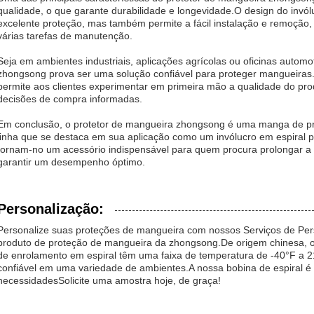
qualidade, o que garante durabilidade e longevidade.O design do invól
excelente proteção, mas também permite a fácil instalação e remoção,
várias tarefas de manutenção.
Seja em ambientes industriais, aplicações agrícolas ou oficinas automo
zhongsong prova ser uma solução confiável para proteger mangueiras.A
permite aos clientes experimentar em primeira mão a qualidade do prod
decisões de compra informadas.
Em conclusão, o protetor de mangueira zhongsong é uma manga de pr
linha que se destaca em sua aplicação como um invólucro em espiral p
tornam-no um acessório indispensável para quem procura prolongar a 
garantir um desempenho óptimo.
Personalização:
Personalize suas proteções de mangueira com nossos Serviços de Per
produto de proteção de mangueira da zhongsong.De origem chinesa, o
de enrolamento em espiral têm uma faixa de temperatura de -40°F a
confiável em uma variedade de ambientes.A nossa bobina de espiral é 
necessidadesSolicite uma amostra hoje, de graça!