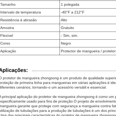
Tamanho
1 polegada
Intervalo de temperatura
-40°F a 212°F
Resistência à abrasão
Alto
Amostra
Gratuito
Flexível
- Sim, sim.
Cores
Negro
Aplicação
Protector de mangueira / proteto
Aplicações:
O protetor de mangueira zhongsong é um produto de qualidade superio
proteção de primeira linha para mangueiras em várias aplicações.é id
diferentes cenários, tornando-o um acessório versátil e essencial.
A principal aplicação do protetor de mangueira zhongsong é como um 
especificamente usado para fins de proteção.O projeto de envolvimento
mangueira garante que protege com segurança a mangueira contra fa
utilização de tubulações para a produção de tubulações é um dos princi
Uma das principais características do protetor de mangueira zhongson