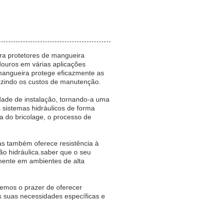
ara protetores de mangueira
douros em várias aplicações
 mangueira protege eficazmente as
duzindo os custos de manutenção.
dade de instalação, tornando-a uma
sistemas hidráulicos de forma
ta do bricolage, o processo de
as também oferece resistência à
o hidráulica.saber que o seu
lmente em ambientes de alta
emos o prazer de oferecer
às suas necessidades específicas e