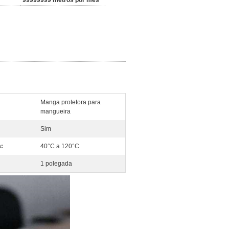
99999999 metros por mês
Manga protetora para
mangueira
Sim
:
40°C a 120°C
1 polegada