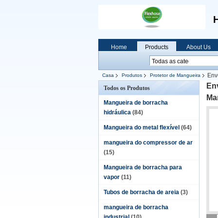
H
Home
Products
About Us
Env
Casa
Produtos
Protetor de Mangueira
condições
Env
Todos os Produtos
Ma
Mangueira de borracha
hidráulica
(84)
Mangueira do metal flexível
(64)
mangueira do compressor de ar
(15)
Mangueira de borracha para
vapor
(11)
Tubos de borracha de areia
(3)
mangueira de borracha
industrial
(10)