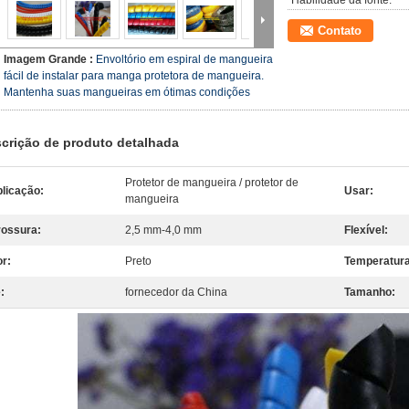
Habilidade da fonte:
Contato
Imagem Grande :
Envoltório em espiral de mangueira
fácil de instalar para manga protetora de mangueira.
Mantenha suas mangueiras em ótimas condições
crição de produto detalhada
Protetor de mangueira / protetor de
licação:
Usar:
mangueira
ossura:
2,5 mm-4,0 mm
Flexível:
r:
Preto
Temperatura
:
fornecedor da China
Tamanho: