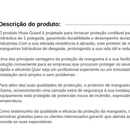
Descrição do produto:
O produto Hose Guard é projetado para fornecer proteção confiável p
hidráulica de 1 polegada, garantindo durabilidade e desempenho dura
industriais.Com a sua elevada resistência à abrasão, este protetor de
mangueiras hidráulicas do desgaste, prolongando a sua vida útil e re
Uma das principais vantagens da proteção da mangueira é a sua facili
solução conveniente para as empresas que procuram proteger os seus 
rápida e eficiente.Quer seja um profissional experiente ou um entusias
instalação será simples e sem problemas.
Para além das suas qualidades de protecção, o protector de mangueir
chama, acrescentando uma camada extra de segurança à sua instalaçã
equipamento está protegido de potenciais riscos de incêndio, especia
temperatura.
Como testemunho da qualidade e eficácia da proteção da mangueira, t
amostras gratuitas para os clientes interessados.garantir que atenda 
exceda as suas expectativas.