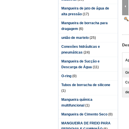
Mangueira de jato de água de
alta pressão
(17)
Mangueira de borracha para
dragagem
(6)
união de martelo
(25)
Des
Conexões hidráulicas e
pneumáticas
(24)
Ap
Mangueira de Sucção e
Descarga de Água
(11)
Gr
O-ring
(0)
Co
Tubos de borracha de silicone
(1)
de
Mangueira química
multifuncional
(1)
Mangueira de Cimento Seco
(0)
MANGUEIRA DE FREIO PARA