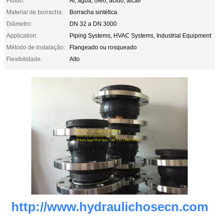
Fluido:
Ar, água, óleo, ácido, álcali
Material de borracha:
Borracha sintética
Diâmetro:
DN 32 a DN 3000
Application:
Piping Systems, HVAC Systems, Industrial Equipment
Método de instalação:
Flangeado ou rosqueado
Flexibilidade:
Alto
http://www.hydraulichosecn.com