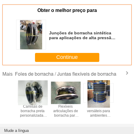
Obter o melhor preço para
Junções de borracha sintética
para aplicações de alta pressão e
temperatura
Continue
Foles de borracha / Juntas flexíveis de borracha
Mais
is para
Camisas de
Flexíveis
Flexíveis e
Junção fle
ácidos em
borracha preta
articulações de
versáteis para
borracha /
as HVAC
personalizadas
borracha para
ambientes
flexíve
alta
para exigência
ligação de tubos e
exigentes
borracha 
ilidade
especial de
tubos
de borr
acordo com o
personalizados
Mude a língua
desenho do
de acordo com