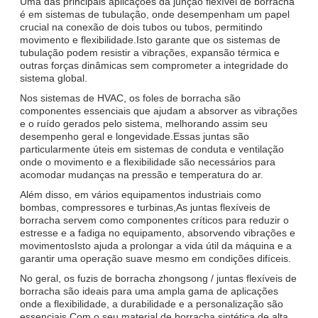
Uma das principais aplicações da junção flexível de borracha
é em sistemas de tubulação, onde desempenham um papel
crucial na conexão de dois tubos ou tubos, permitindo
movimento e flexibilidade.Isto garante que os sistemas de
tubulação podem resistir a vibrações, expansão térmica e
outras forças dinâmicas sem comprometer a integridade do
sistema global.
Nos sistemas de HVAC, os foles de borracha são
componentes essenciais que ajudam a absorver as vibrações
e o ruído gerados pelo sistema, melhorando assim seu
desempenho geral e longevidade.Essas juntas são
particularmente úteis em sistemas de conduta e ventilação
onde o movimento e a flexibilidade são necessários para
acomodar mudanças na pressão e temperatura do ar.
Além disso, em vários equipamentos industriais como
bombas, compressores e turbinas,As juntas flexíveis de
borracha servem como componentes críticos para reduzir o
estresse e a fadiga no equipamento, absorvendo vibrações e
movimentosIsto ajuda a prolongar a vida útil da máquina e a
garantir uma operação suave mesmo em condições difíceis.
No geral, os fuzis de borracha zhongsong / juntas flexíveis de
borracha são ideais para uma ampla gama de aplicações
onde a flexibilidade, a durabilidade e a personalização são
essenciais.Com o seu material de borracha sintética de alta