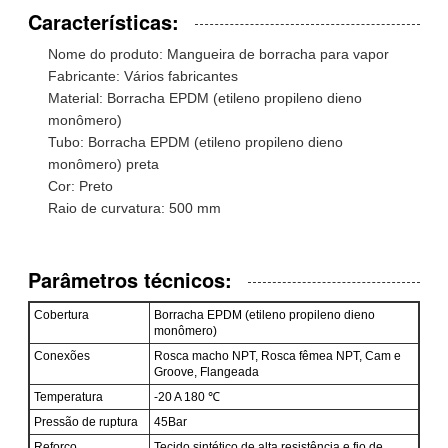
Características:
Nome do produto: Mangueira de borracha para vapor
Fabricante: Vários fabricantes
Material: Borracha EPDM (etileno propileno dieno
monômero)
Tubo: Borracha EPDM (etileno propileno dieno
monômero) preta
Cor: Preto
Raio de curvatura: 500 mm
Parâmetros técnicos:
Cobertura
Borracha EPDM (etileno propileno dieno
monômero)
Conexões
Rosca macho NPT, Rosca fêmea NPT, Cam e
Groove, Flangeada
Temperatura
-20 A 180 ℃
Pressão de ruptura
45Bar
Reforço
Tecido sintético de alta resistência e fio de