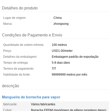
Detalhes do produto
Lugar de origem:
China
Marca:
zhongsong
Condições de Pagamento e Envio
Quantidade de ordem mínima:
100 metros
Preço:
USD1.00/meter
Detalhes da embalagem:
Embalagem padrão de exportação
Tempo de entrega:
5-8 dias úteis
Termos de pagamento:
T/T
Habilidade da fonte:
99999999 metros por mês
descrição
Mangueira de borracha para vapor
fabricante:
Vários fabricantes
Cobrir:
Borracha EPDM (monômero de etileno propileno dieno)