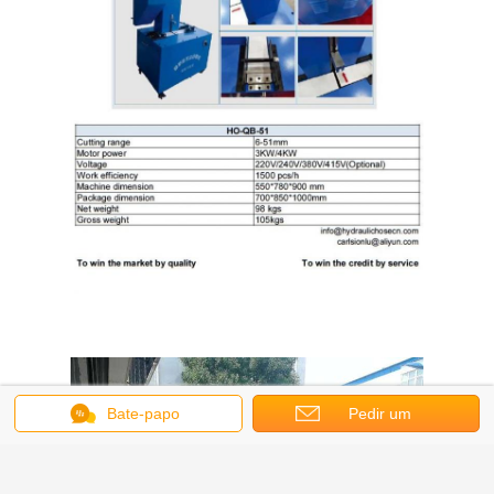
Bate-papo
Pedir um
orçamento