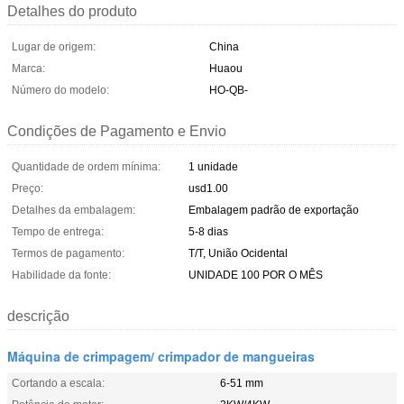
Detalhes do produto
Lugar de origem:
China
Marca:
Huaou
Número do modelo:
HO-QB-
Condições de Pagamento e Envio
Quantidade de ordem mínima:
1 unidade
Preço:
usd1.00
Detalhes da embalagem:
Embalagem padrão de exportação
Tempo de entrega:
5-8 dias
Termos de pagamento:
T/T, União Ocidental
Habilidade da fonte:
UNIDADE 100 POR O MÊS
descrição
Máquina de crimpagem/ crimpador de mangueiras
Cortando a escala:
6-51 mm