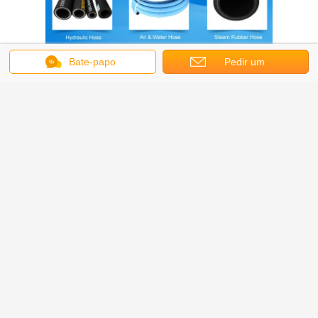
Bate-papo
Pedir um
orçamento