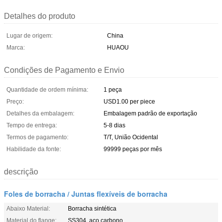
Detalhes do produto
Lugar de origem:
China
Marca:
HUAOU
Condições de Pagamento e Envio
Quantidade de ordem mínima:
1 peça
Preço:
USD1.00 per piece
Detalhes da embalagem:
Embalagem padrão de exportação
Tempo de entrega:
5-8 dias
Termos de pagamento:
T/T, União Ocidental
Habilidade da fonte:
99999 peças por mês
descrição
Foles de borracha / Juntas flexíveis de borracha
Abaixo Material:
Borracha sintética
Material do flange:
SS304, aço carbono