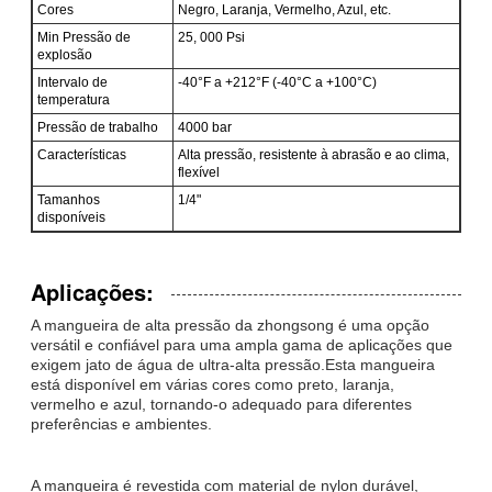
Cores
Negro, Laranja, Vermelho, Azul, etc.
Min Pressão de
25, 000 Psi
explosão
Intervalo de
-40°F a +212°F (-40°C a +100°C)
temperatura
Pressão de trabalho
4000 bar
Características
Alta pressão, resistente à abrasão e ao clima,
flexível
Tamanhos
1/4"
disponíveis
Aplicações:
A mangueira de alta pressão da zhongsong é uma opção
versátil e confiável para uma ampla gama de aplicações que
exigem jato de água de ultra-alta pressão.Esta mangueira
está disponível em várias cores como preto, laranja,
vermelho e azul, tornando-o adequado para diferentes
preferências e ambientes.
A mangueira é revestida com material de nylon durável,