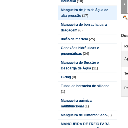
industrial
(10)
Mangueira de jato de água de
alta pressão
(17)
Mangueira de borracha para
dragagem
(6)
Des
união de martelo
(25)
Re
Conexões hidráulicas e
pneumáticas
(24)
Ap
Mangueira de Sucção e
Descarga de Água
(11)
Te
O-ring
(0)
Tubos de borracha de silicone
Pr
(1)
Mangueira química
multifuncional
(1)
Mangueira de Cimento Seco
(0)
MANGUEIRA DE FREIO PARA