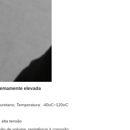
remamente elevada
oliuretano; Temperatura: -40oC~120oC
e alta tensão
são de volume, resistência à corrosão