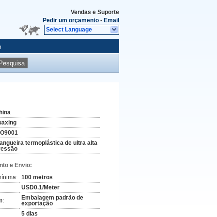
Vendas e Suporte
Pedir um orçamento
-
Email
Select Language
o
Pesquisa
hina
uaxing
SO9001
angueira termoplástica de ultra alta
ressão
to e Envio:
ínima:
100 metros
USD0.1/Meter
Embalagem padrão de
m:
exportação
5 dias