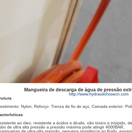
Mangueira de descarga de água de pressão ext
http://www.hydraulichosecn.com
rutura
estimento: Nylon; Reforço: Trenza de fio de aço; Camada exterior: P
acterísticas
resistente ao óleo, resistente a ácidos e álcalis, não tóxico e insípido, d
tubo de ultra alta pressão a pressão máxima pode atingir 4000BAR,
mangueiras de ultra-alta pressão, pequena resistência ao fluido, expan