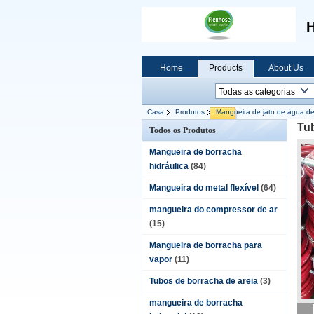
H
Home
Products
About Us
Casa
Produtos
Mangueira de jato de água de
Tub
Todos os Produtos
Mangueira de borracha
hidráulica
(84)
Mangueira do metal flexível
(64)
mangueira do compressor de ar
(15)
Mangueira de borracha para
vapor
(11)
Tubos de borracha de areia
(3)
mangueira de borracha