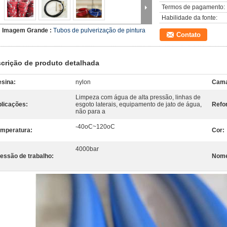
Termos de pagamento:
Habilidade da fonte:
Imagem Grande :
Tubos de pulverização de pintura
Contato
crição de produto detalhada
sina:
nylon
Cama
Limpeza com água de alta pressão, linhas de
licações:
esgoto laterais, equipamento de jato de água,
Refo
não para a
-40oC~120oC
mperatura:
Cor:
4000bar
essão de trabalho:
Nom