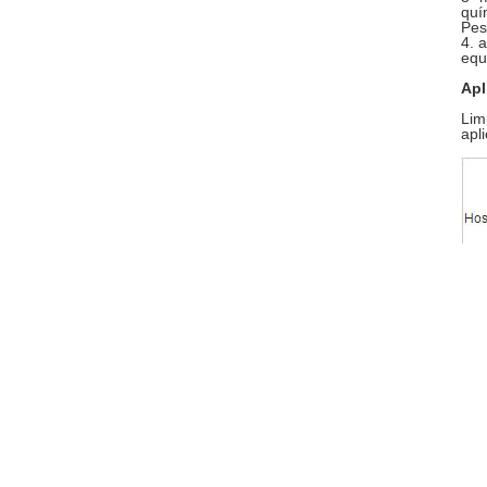
quí
Pes
4. 
equ
Apl
Lim
apl