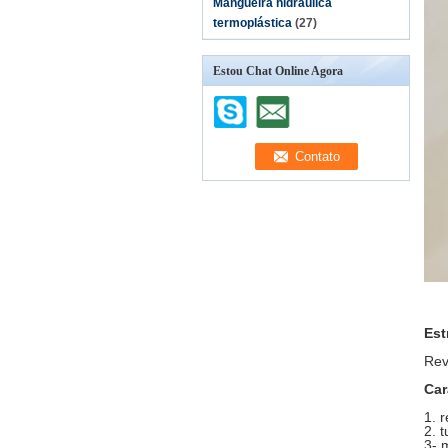
Mangueira hidráulica
termoplástica
(27)
Estou Chat Online Agora
Est
Rev
Car
1. 
2. 
3- 