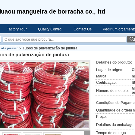
uaou mangueira de borracha co., ltd
Factory Tour
Quality Control
Contact Us
Pedir um orçament
Tubos de pulverização de pintura
 alta pressão
os de pulverização de pintura
Detalhes do produto:
Lugar de origem:
C
Marca:
h
Certificação:
I
M
Número do modelo:
p
Condições de Pagamen
Quantidade de ordem m
Preço:
Detalhes da embalage
Tempo de entrega: