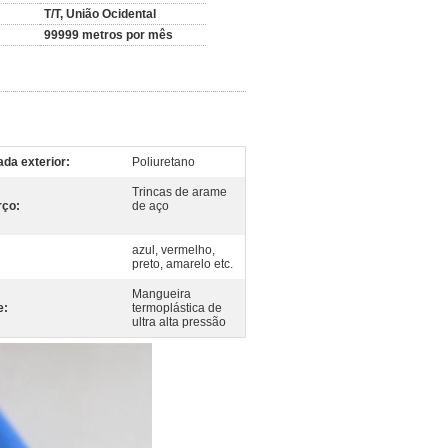
T/T, União Ocidental
99999 metros por mês
da exterior:
Poliuretano
Trincas de arame
rço:
de aço
azul, vermelho,
preto, amarelo etc.
Mangueira
e:
termoplástica de
ultra alta pressão