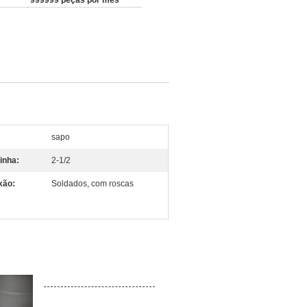
999999 peças por mês
sapo
inha:
2-1/2
xão:
Soldados, com roscas