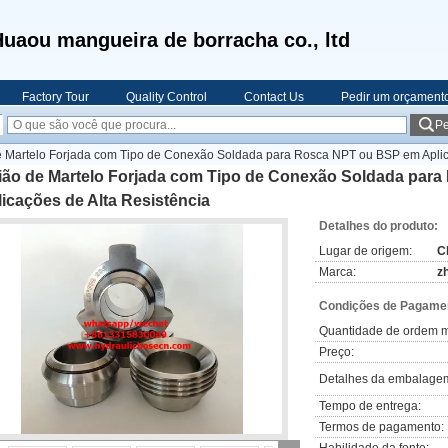
uaou mangueira de borracha co., ltd
Factory Tour
Quality Control
Contact Us
Pedir um orçament
Pe
 Martelo Forjada com Tipo de Conexão Soldada para Rosca NPT ou BSP em Aplica
ião de Martelo Forjada com Tipo de Conexão Soldada par
icações de Alta Resistência
Detalhes do produto:
Lugar de origem:
C
Marca:
z
Condições de Pagamen
Quantidade de ordem m
Preço:
Detalhes da embalage
Tempo de entrega:
Termos de pagamento: