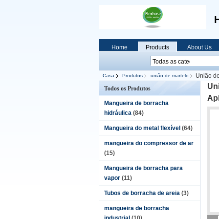
H
Home
Products
About Us
União de
Casa
Produtos
união de martelo
Un
Todos os Produtos
Apl
Mangueira de borracha
hidráulica
(84)
Mangueira do metal flexível
(64)
mangueira do compressor de ar
(15)
Mangueira de borracha para
vapor
(11)
Tubos de borracha de areia
(3)
mangueira de borracha
industrial
(10)