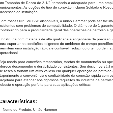
um Tamanho de Rosca de 2-1/2, tornando-a adequada para uma ampl
equipamentos. As opções de tipo de conexão incluem Soldada e Rosque
processos de instalação.
Com roscas NPT ou BSP disponíveis, a união Hammer pode ser facilm
existentes sem problemas de compatibilidade. O diâmetro de 1 garante
contribuindo para a produtividade geral das operações de petróleo e g
Construída com materiais de alta qualidade e engenharia de precisão,
para suportar as condições exigentes do ambiente de campo petrolífer
permitem uma instalação rápida e confiável, reduzindo o tempo de inat
operacional.
Seja usada para conexões temporárias, tarefas de manutenção ou op
oferece desempenho e durabilidade consistentes. Seu design versátil e
de rosca a tornam um ativo valioso em qualquer operação de petróleo 
Experimente a conveniência e confiabilidade da conexão rápida com 
projetada para atender aos rigorosos requisitos da indústria de petról
robusta e operação perfeita para suas aplicações críticas.
Características:
Nome do Produto: União Hammer