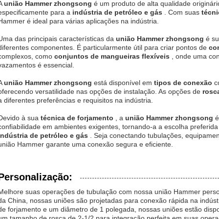
A
união Hammer zhongsong
é um produto de alta qualidade originár
especificamente para a
indústria de petróleo e gás
. Com suas
técn
Hammer é ideal para várias aplicações na indústria.
Uma das principais características da
união Hammer zhongsong
é s
diferentes componentes. É particularmente útil para criar pontos de
co
complexos, como
conjuntos de mangueiras flexíveis
, onde uma con
vazamentos é essencial.
A
união Hammer zhongsong
está disponível em
tipos de conexão
c
oferecendo versatilidade nas opções de instalação. As opções de
rosc
a diferentes preferências e requisitos na indústria.
Devido à sua
técnica de forjamento
, a
união Hammer zhongsong
é
confiabilidade em ambientes exigentes, tornando-a a escolha preferida
indústria de petróleo e gás
. Seja conectando tubulações, equipame
união Hammer garante uma conexão segura e eficiente.
Personalização:
Melhore suas operações de tubulação com nossa união Hammer person
da China, nossas uniões são projetadas para conexão rápida na indúst
de forjamento e um diâmetro de 1 polegada, nossas uniões estão dis
um tamanho de rosca de 2-1/2 para integração perfeita em suas opera