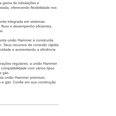
a gama de tubulações e
ada, oferecendo flexibilidade nos
ente integrada em sistemas
 fluxo e desempenho eficientes,
ás.
 esta união Hammer é construída
o. Seus recursos de conexão rápida
ividade e aumentando a eficiência
erações regulares, a união Hammer
 compatibilidade com vários tipos
e gás.
esta união Hammer premium,
eo e gás. Confie em sua construção