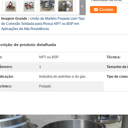
Habilidade da fonte:
Contato
Imagem Grande :
União de Martelo Forjada com Tipo
de Conexão Soldada para Rosca NPT ou BSP em
Aplicações de Alta Resistência
crição de produto detalhada
o:
NPT ou BSP
Técnica:
âmetro:
1
Tamanho da l
licação:
Indústria do petróleo e do gás
Tipo de cone
chnics:
Forjado