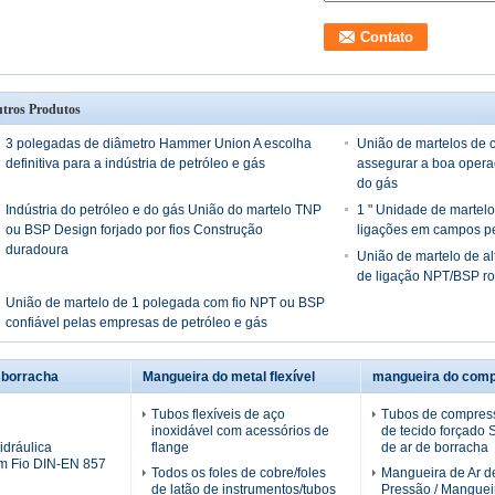
tros Produtos
3 polegadas de diâmetro Hammer Union A escolha
União de martelos de c
definitiva para a indústria de petróleo e gás
assegurar a boa operaç
do gás
Indústria do petróleo e do gás União do martelo TNP
1 " Unidade de martelo
ou BSP Design forjado por fios Construção
ligações em campos pet
duradoura
União de martelo de al
de ligação NPT/BSP r
União de martelo de 1 polegada com fio NPT ou BSP
confiável pelas empresas de petróleo e gás
 borracha
Mangueira do metal flexível
mangueira do comp
Tubos flexíveis de aço
Tubos de compress
inoxidável com acessórios de
de tecido forçado
dráulica
flange
de ar de borracha
m Fio DIN-EN 857
Todos os foles de cobre/foles
Mangueira de Ar de
de latão de instrumentos/tubos
Pressão / Manguei