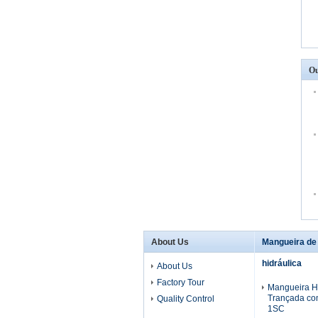
Ou
About Us
Mangueira de
hidráulica
About Us
Factory Tour
Mangueira Hi
Trançada co
Quality Control
1SC