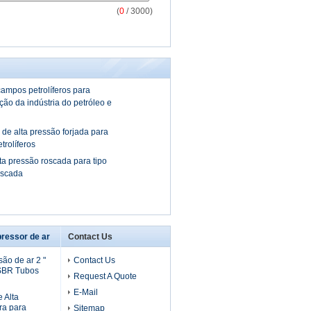
(
0
/ 3000)
ampos petrolíferos para
ão da indústria do petróleo e
 de alta pressão forjada para
rolíferos
ta pressão roscada para tipo
oscada
ressor de ar
Contact Us
ão de ar 2 "
Contact Us
 SBR Tubos
Request A Quote
E-Mail
 Alta
ra para
Sitemap