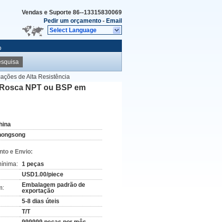
Vendas e Suporte
86--13315830069
Pedir um orçamento
-
Email
Select Language
o
squisa
ções de Alta Resistência
a Rosca NPT ou BSP em
hina
hongsong
to e Envio:
ínima:
1 peças
USD1.00/piece
Embalagem padrão de
m:
exportação
5-8 dias úteis
T/T