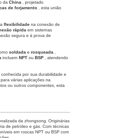
io da
China
, projetado
icas de forjamento
, esta união
ua
flexibilidade
na conexão de
nexão rápida
em sistemas
exão segura e à prova de
omo
soldada
e
rosqueada
,
a
incluem
NPT
ou
BSP
, atendendo
 conhecida por sua durabilidade e
 para várias aplicações na
ntos ou outros componentes, esta
alizada da zhongsong. Originárias
ria de petróleo e gás. Com técnicas
poníveis em roscas NPT ou BSP com
ções.