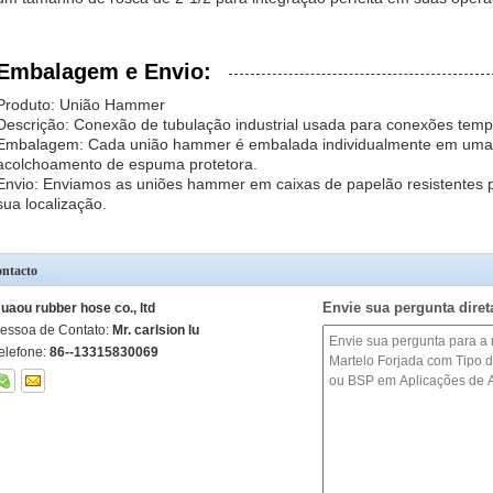
Embalagem e Envio:
Produto: União Hammer
Descrição: Conexão de tubulação industrial usada para conexões temp
Embalagem: Cada união hammer é embalada individualmente em uma 
acolchoamento de espuma protetora.
Envio: Enviamos as uniões hammer em caixas de papelão resistentes p
sua localização.
ntacto
Envie sua pergunta dire
uaou rubber hose co., ltd
essoa de Contato:
Mr. carlsion lu
elefone:
86--13315830069