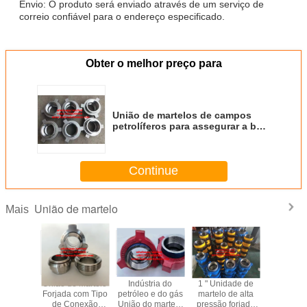
Envio: O produto será enviado através de um serviço de
correio confiável para o endereço especificado.
Obter o melhor preço para
União de martelos de campos
petrolíferos para assegurar a boa
operação da indústria do
petróleo e do gás
Continue
União de martelo
Mais
adas de
União de Martelo
Indústria do
1 " Unidade de
Figura da
o Hammer
Forjada com Tipo
petróleo e do gás
martelo de alta
de martelo
 escolha
de Conexão
União do martelo
pressão forjada
inoxidáv