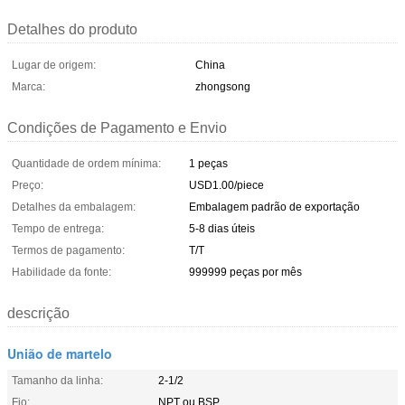
Detalhes do produto
Lugar de origem:
China
Marca:
zhongsong
Condições de Pagamento e Envio
Quantidade de ordem mínima:
1 peças
Preço:
USD1.00/piece
Detalhes da embalagem:
Embalagem padrão de exportação
Tempo de entrega:
5-8 dias úteis
Termos de pagamento:
T/T
Habilidade da fonte:
999999 peças por mês
descrição
União de martelo
Tamanho da linha:
2-1/2
Fio:
NPT ou BSP