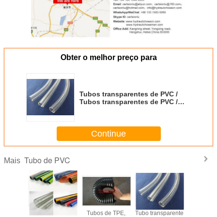
Obter o melhor preço para
Tubos transparentes de PVC /
Tubos transparentes de PVC /
Tubos transparentes de PVC
Continue
Tubo de PVC
Mais
stico de
Tubos de PVC de
Tubos de TPE,
Tubo transparente
Opçõ