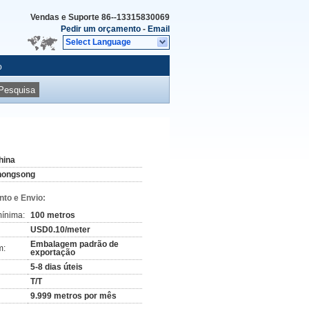
Vendas e Suporte
86--13315830069
Pedir um orçamento
-
Email
Select Language
o
Pesquisa
hina
hongsong
to e Envio:
ínima:
100 metros
USD0.10/meter
Embalagem padrão de
m:
exportação
5-8 dias úteis
T/T
9.999 metros por mês