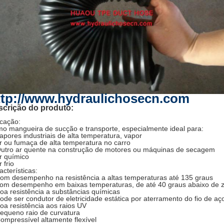
ttp://www.hydraulichosecn.com
scrição do produto:
icação:
o mangueira de sucção e transporte, especialmente ideal para:
apores industriais de alta temperatura, vapor
r ou fumaça de alta temperatura no carro
utro ar quente na construção de motores ou máquinas de secagem
r químico
 frio
acterísticas:
om desempenho na resistência a altas temperaturas até 135 graus
om desempenho em baixas temperaturas, de até 40 graus abaixo de z
oa resistência a substâncias químicas
ode ser condutor de eletricidade estática por aterramento do fio de aç
oa resistência aos raios UV
equeno raio de curvatura
ompressível altamente flexível