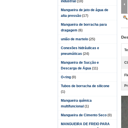
industrial
(10)
Mangueira de jato de água de
alta pressão
(17)
Mangueira de borracha para
dragagem
(6)
Des
união de martelo
(25)
Conexões hidráulicas e
Te
pneumáticas
(24)
Mangueira de Sucção e
Cl
Descarga de Água
(11)
Fl
O-ring
(0)
Pr
Tubos de borracha de silicone
(1)
Mangueira química
multifuncional
(1)
Mangueira de Cimento Seco
(0)
MANGUEIRA DE FREIO PARA