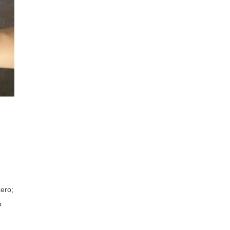
ero;
o