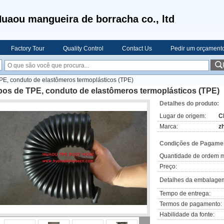
uaou mangueira de borracha co., ltd
Factory Tour
Quality Control
Contact Us
Pedir um orçament
PE, conduto de elastômeros termoplásticos (TPE)
bos de TPE, conduto de elastômeros termoplásticos (TPE)
Detalhes do produto:
Lugar de origem:
C
Marca:
z
Condições de Pagamen
Quantidade de ordem m
Preço:
Detalhes da embalage
Tempo de entrega:
Termos de pagamento:
Habilidade da fonte: