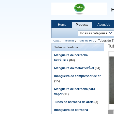
H
Home
Products
About Us
Tubos de T
Casa
Produtos
Tubo de PVC
Tu
Todos os Produtos
Mangueira de borracha
hidráulica
(84)
Mangueira do metal flexível
(64)
mangueira do compressor de ar
(15)
Mangueira de borracha para
vapor
(11)
Tubos de borracha de areia
(3)
mangueira de borracha