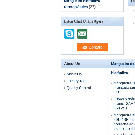
Mangueira hidráulica
Ou
termoplástica
(27)
Estou Chat Online Agora
About Us
Mangueira de
hidráulica
About Us
Factory Tour
Mangueira Hi
Trançada co
Quality Control
1SC
Tubos hidráu
arame: SAE 
853 2ST
Mangueira h
4SP/4SH man
borracha de 
espiral de 4 f