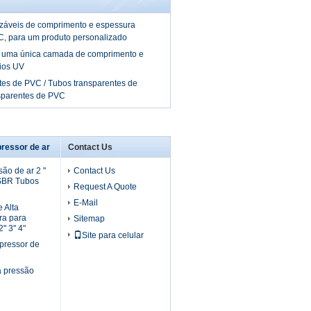
záveis de comprimento e espessura
C, para um produto personalizado
 uma única camada de comprimento e
aios UV
tes de PVC / Tubos transparentes de
sparentes de PVC
ressor de ar
Contact Us
ão de ar 2 "
Contact Us
 SBR Tubos
Request A Quote
E-Mail
 Alta
ra para
Sitemap
" 3" 4"
Site para celular
pressor de
a pressão