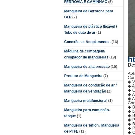
FERROVIA E CAMINHÃO
(5)
Mangueira de Borracha para
GLP
(2)
Mangueira de plástico flexível /
Tubo de duto de ar
(1)
Conexões e Acoplamentos
(16)
Máquina de crimpagem/
h
crimpador de mangueiras
(18)
De
Mangueira de alta pressão
(15)
Apl
Protetor de Mangueira
(7)
Com
◆ V
Mangueira de condução de ar /
◆ A
◆ O
Mangueira de ventilação
(2)
◆ A
◆ Ar
Mangueira multifuncional
(1)
Car
◆ B
Mangueira para caminhão-
◆ b
◆ B
tanque
(1)
◆ P
◆ B
Mangueira de Teflon / Mangueira
◆ P
de PTFE
(11)
◆ C