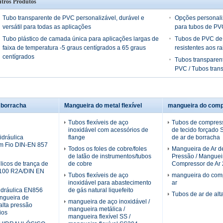
tros Produtos
Tubo transparente de PVC personalizável, durável e
Opções personali
versátil para todas as aplicações
para tubos de PV
Tubo plástico de camada única para aplicações largas de
Tubos de PVC de
faixa de temperatura -5 graus centígrados a 65 graus
resistentes aos r
centígrados
Tubos transparen
PVC / Tubos tran
 borracha
Mangueira do metal flexível
mangueira do comp
Tubos flexíveis de aço
Tubos de compress
inoxidável com acessórios de
de tecido forçado
dráulica
flange
de ar de borracha
m Fio DIN-EN 857
Todos os foles de cobre/foles
Mangueira de Ar de
de latão de instrumentos/tubos
Pressão / Manguei
licos de trança de
de cobre
Compressor de Ar 2
100 R2A/DIN EN
Tubos flexíveis de aço
mangueira do com
inoxidável para abastecimento
ar
idráulica EN856
de gás natural liquefeito
Tubos de ar de alt
gueira de
mangueira de aço inoxidável /
alta pressão
mangueira metálica /
ios
mangueira flexível SS /