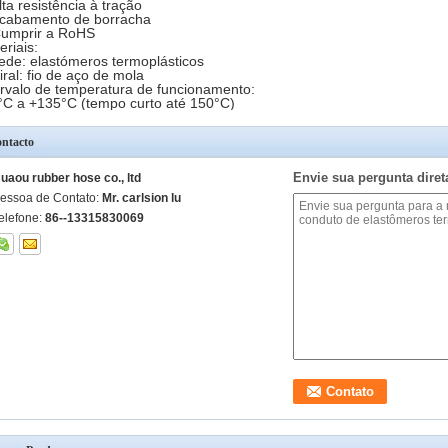
lta resistência à tração
cabamento de borracha
umprir a RoHS
eriais:
ede: elastómeros termoplásticos
iral: fio de aço de mola
ervalo de temperatura de funcionamento:
°C a +135°C (tempo curto até 150°C)
ntacto
Envie sua pergunta dire
uaou rubber hose co., ltd
essoa de Contato:
Mr. carlsion lu
elefone:
86--13315830069