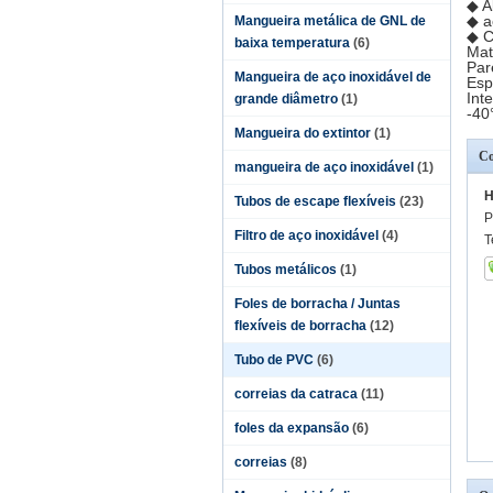
◆ A
◆ a
Mangueira metálica de GNL de
◆ C
baixa temperatura
(6)
Mat
Par
Mangueira de aço inoxidável de
Esp
Int
grande diâmetro
(1)
-40
Mangueira do extintor
(1)
Co
mangueira de aço inoxidável
(1)
H
Tubos de escape flexíveis
(23)
P
Filtro de aço inoxidável
(4)
T
Tubos metálicos
(1)
Foles de borracha / Juntas
flexíveis de borracha
(12)
Tubo de PVC
(6)
correias da catraca
(11)
foles da expansão
(6)
correias
(8)