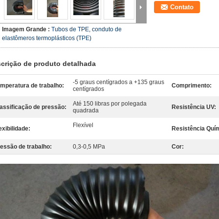
Contato
Imagem Grande :
Tubos de TPE, conduto de
elastômeros termoplásticos (TPE)
crição de produto detalhada
-5 graus centígrados a +135 graus
mperatura de trabalho:
Comprimento:
centígrados
Até 150 libras por polegada
assificação de pressão:
Resistência UV:
quadrada
Flexível
exibilidade:
Resistência Quí
essão de trabalho:
0,3-0,5 MPa
Cor: