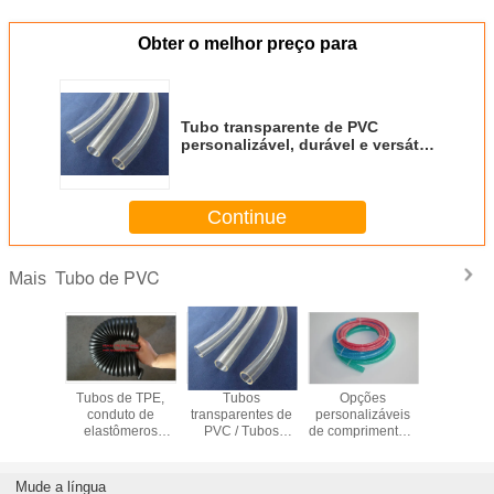
Obter o melhor preço para
Tubo transparente de PVC
personalizável, durável e versátil
para todas as aplicações
Continue
Tubo de PVC
Mais
e PVC de
Tubos de TPE,
Tubos
Opções
Tubo plás
única
conduto de
transparentes de
personalizáveis
camada 
da de
elastômeros
PVC / Tubos
de comprimento e
para apli
mento e
termoplásticos
transparentes de
espessura para
largas de 
ntes aos
(TPE)
PVC / Tubos
tubos de PVC,
temperat
s UV
transparentes de
para um produto
graus cent
Mude a língua