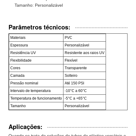
Tamanho: Personalizável
Parâmetros técnicos:
Materiais
PVC
Espessura
Personalizável
Resistência UV
Resistente aos raios UV
Flexibilidade
Flexível
Cores
Transparente
Camada
Solteiro
Pressão nominal
Até 150 PSI
Intervalo de temperatura
-10°C a 60°C
Temperatura de funcionamento
-5°C a +65°C
Tamanho
Personalizável
Aplicações:
Quando se trata de soluções de tubos de plástico versáteis e