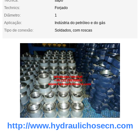
Técnica:
sapo
Technics:
Forjado
Diâmetro:
1
Aplicação:
Indústria do petróleo e do gás
Tipo de conexão:
Soldados, com roscas
http://www.hydraulichosecn.com