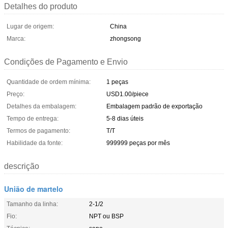
Detalhes do produto
Lugar de origem:
China
Marca:
zhongsong
Condições de Pagamento e Envio
Quantidade de ordem mínima:
1 peças
Preço:
USD1.00/piece
Detalhes da embalagem:
Embalagem padrão de exportação
Tempo de entrega:
5-8 dias úteis
Termos de pagamento:
T/T
Habilidade da fonte:
999999 peças por mês
descrição
União de martelo
Tamanho da linha:
2-1/2
Fio:
NPT ou BSP